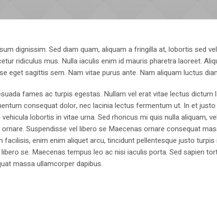
sum dignissim. Sed diam quam, aliquam a fringilla at, lobortis sed ve
tur ridiculus mus. Nulla iaculis enim id mauris pharetra laoreet. Ali
se eget sagittis sem. Nam vitae purus ante. Nam aliquam luctus dia
suada fames ac turpis egestas. Nullam vel erat vitae lectus dictum l
mentum consequat dolor, nec lacinia lectus fermentum ut. In et justo 
 vehicula lobortis in vitae urna. Sed rhoncus mi quis nulla aliquam, ve
bus ornare. Suspendisse vel libero se Maecenas ornare consequat ma
cilisis, enim enim aliquet arcu, tincidunt pellentesque justo turpis 
libero se. Maecenas tempus leo ac nisi iaculis porta. Sed sapien tort
sequat massa ullamcorper dapibus.