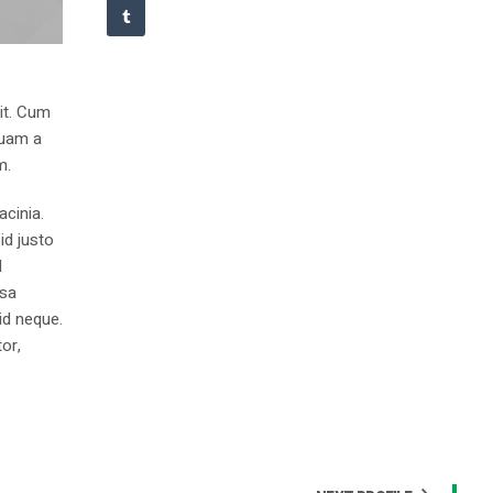
lit. Cum
quam a
m.
acinia.
id justo
l
ssa
id neque.
or,